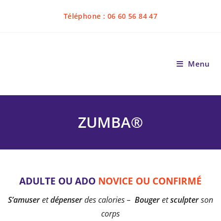
Téléphone : 06 60 56 84 47
Menu
ZUMBA®
ADULTE OU ADO
NOVICE OU CONFIRMÉ
S’amuser
et
dépenser
des calories –
Bouger
et
sculpter
son
corps