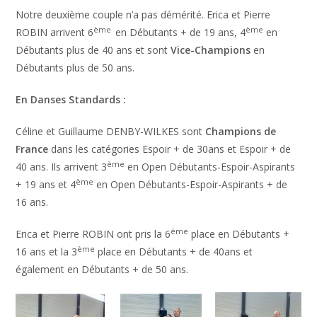
Notre deuxième couple n’a pas démérité. Erica et Pierre
ème
ème
ROBIN arrivent 6
en Débutants + de 19 ans, 4
en
Débutants plus de 40 ans et sont
Vice-Champions
en
Débutants plus de 50 ans.
En Danses Standards :
Céline et Guillaume DENBY-WILKES sont
Champions de
France
dans les catégories Espoir + de 30ans et Espoir + de
ème
40 ans. Ils arrivent 3
en Open Débutants-Espoir-Aspirants
ème
+ 19 ans et 4
en Open Débutants-Espoir-Aspirants + de
16 ans.
ème
Erica et Pierre ROBIN ont pris la 6
place en Débutants +
ème
16 ans et la 3
place en Débutants + de 40ans et
également en Débutants + de 50 ans.